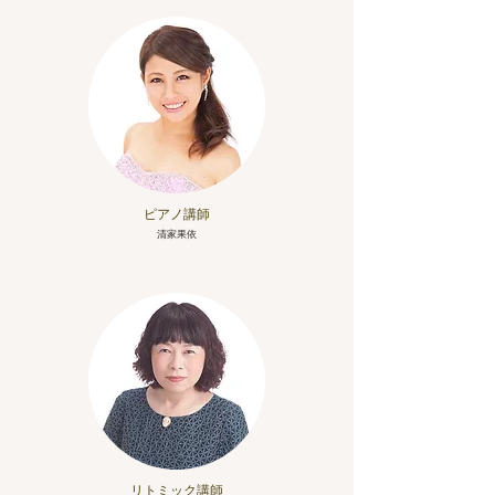
ピアノ講師
清家果依
リトミック講師