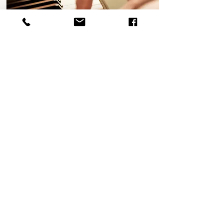
ピアノ教室
現役プレーナーに習う
​ピアノ教室♪
お子様から音楽高校、趣味でピアノを習いたい方、音楽
高校や大学を受験される受験生まで、幅広く指導します
♪
お子様対象に、連弾ピアノの指導もいたします。
音楽が好きな方なら何方でも！一緒に音楽を楽しみまし
ょう♪
詳しくはこちら