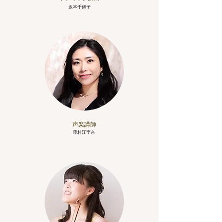
坂本千鶴子
​声楽講師
藤村江李奈