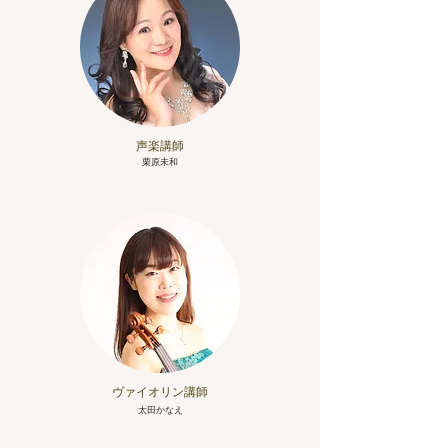
​声楽講師
栗原未
和
ヴァイオリン講師
​太田かなえ