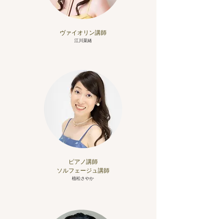
ヴァイオリン講師
​江川菜緒
ピアノ講師
​ソルフェージュ講師
​植松さやか